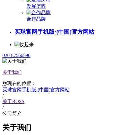
发展历程
合作品牌
买球官网手机版·(中国)官方网站
020-87566596
关于我们
您现在的位置：
买球官网手机版·(中国)官方网站
/
关于BOSS
/
公司简介
关于我们