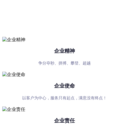
站
专心、专注、专业，超越自我，共赢未来
企业精神
争分夺秒、拼搏、攀登、超越
企业使命
以客户为中心，服务只有起点，满意没有终点！
企业责任