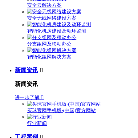
安全云解决方案
安全无线网络建设方案
智能化机房建设及动环监测
分支组网及移动办公
智能化组网解决方案
新闻资讯

新闻资讯
进一步了解

买球官网手机版·(中国)官方网站
行业新闻
工程案例
