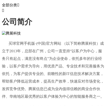
全部分类


公司简介
买球官网手机版·(中国)官方网站 （以下简称腾展科技）成
立于2013年，总部在广州，公司一直坚持“以客户为中心，服
务只有起点，满意没有终点”为企业使命，依托多年的行业经
验，以客户需求为导向，用优质产品、专业技术和完善服务为
依托，为客户提供专业的、前瞻性的新IT信息技术解决方案，
帮助客户降低运营成本，提高生产效率，快速应对市场变化，
发挥竞争优势。腾展信息已成为业内值得信赖的商业合作伙
伴、华南地区最优秀的以客户体验为中心的智能服务商之一。