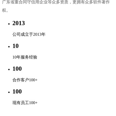
广东省重合同守信用企业等众多资质，更拥有众多软件著作
权。
2013
公司成立于2013年
10
10年服务经验
100
合作客户100+
100
现有员工100+
买球官网手机版·(中国)官方网