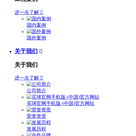
进一步了解

国内案例
国外案例
关于我们

关于我们
进一步了解

公司简介
买球官网手机版·(中国)官方网站
荣誉资质
发展历程