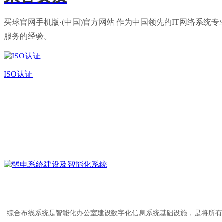
买球官网手机版·(中国)官方网站 作为中国领先的IT网络
服务的经验。
ISO认证
综合布线系统是智能化办公室建设数字化信息系统基础设施，是将所