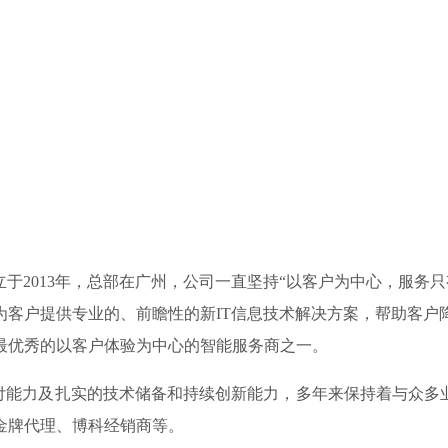
立于2013年，总部在广州，公司一直坚持“以客户为中心，服务
为客户提供专业的、前瞻性的新IT信息技术解决方案，帮助客户
最优秀的以客户体验为中心的智能服务商之一。
力及扎实的技术储备和持续创新能力，多年来保持着与众多业界
金牌代理、博科经销商等。