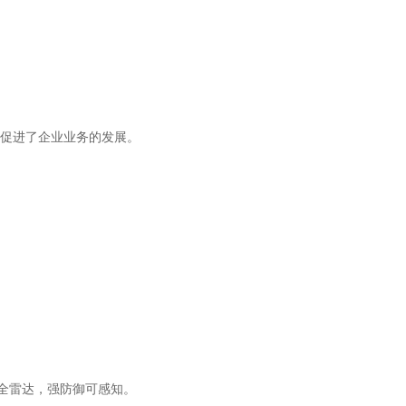
促进了企业业务的发展。
安全雷达，强防御可感知。