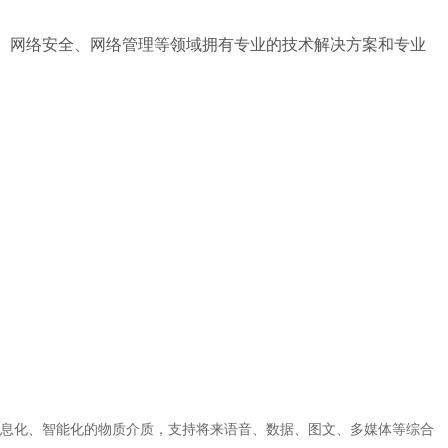
信、网络安全、网络管理等领域拥有专业的技术解决方案和专业
息化、智能化的物质介质，支持将来语音、数据、图文、多媒体等综合