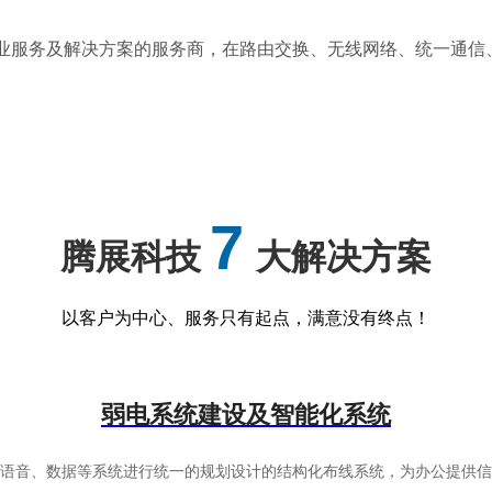
系统专业服务及解决方案的服务商，在路由交换、无线网络、统一通
7
腾展科技
大解决方案
以客户为中心、服务只有起点，满意没有终点！
弱电系统建设及智能化系统
有语音、数据等系统进行统一的规划设计的结构化布线系统，为办公提供信