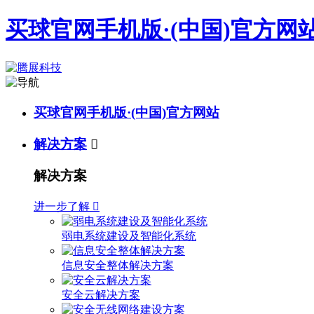
买球官网手机版·(中国)官方网
买球官网手机版·(中国)官方网站
解决方案

解决方案
进一步了解

弱电系统建设及智能化系统
信息安全整体解决方案
安全云解决方案