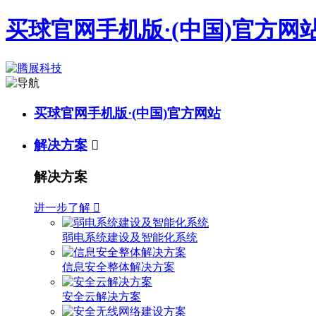
买球官网手机版·(中国)官方网
买球官网手机版·(中国)官方网站
解决方案

解决方案
进一步了解

弱电系统建设及智能化系统
信息安全整体解决方案
安全云解决方案