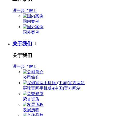
进一步了解

国内案例
国外案例
关于我们

关于我们
进一步了解

公司简介
买球官网手机版·(中国)官方网站
荣誉资质
发展历程