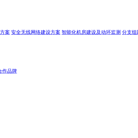
方案
安全无线网络建设方案
智能化机房建设及动环监测
分支组
合作品牌