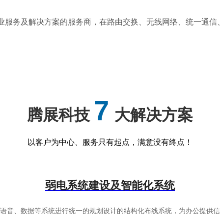
系统专业服务及解决方案的服务商，在路由交换、无线网络、统一通
7
腾展科技
大解决方案
以客户为中心、服务只有起点，满意没有终点！
弱电系统建设及智能化系统
有语音、数据等系统进行统一的规划设计的结构化布线系统，为办公提供信