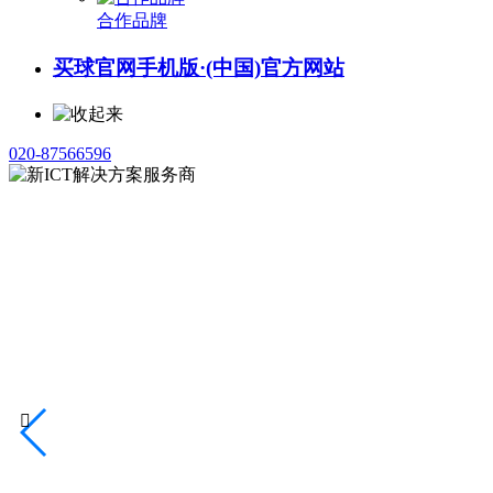
合作品牌
买球官网手机版·(中国)官方网站
020-87566596
