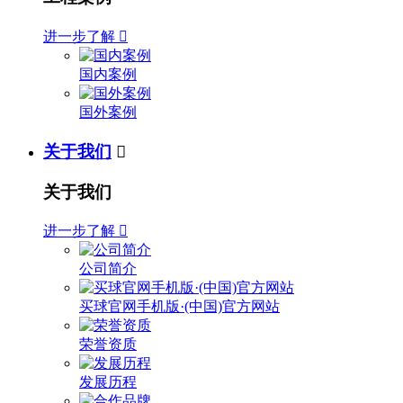
进一步了解

国内案例
国外案例
关于我们

关于我们
进一步了解

公司简介
买球官网手机版·(中国)官方网站
荣誉资质
发展历程