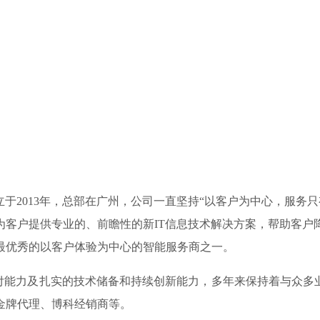
立于2013年，总部在广州，公司一直坚持“以客户为中心，服务
为客户提供专业的、前瞻性的新IT信息技术解决方案，帮助客户
最优秀的以客户体验为中心的智能服务商之一。
力及扎实的技术储备和持续创新能力，多年来保持着与众多业界
金牌代理、博科经销商等。