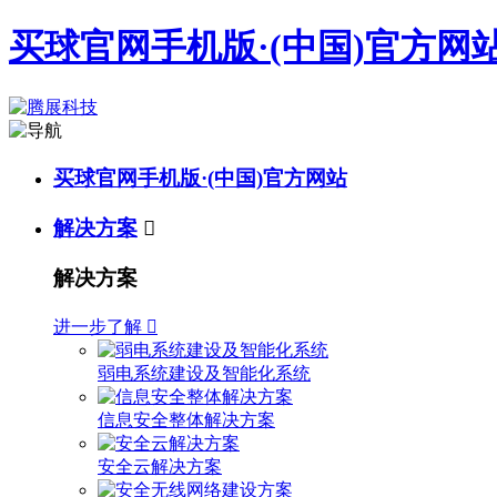
买球官网手机版·(中国)官方网
买球官网手机版·(中国)官方网站
解决方案

解决方案
进一步了解

弱电系统建设及智能化系统
信息安全整体解决方案
安全云解决方案