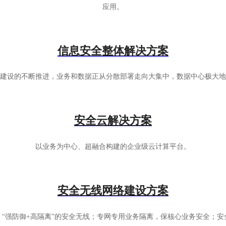
应用。
信息安全整体解决方案
建设的不断推进，业务和数据正从分散部署走向大集中，数据中心极大地
安全云解决方案
以业务为中心、超融合构建的企业级云计算平台。
安全无线网络建设方案
“强防御+高隔离”的安全无线；专网专用业务隔离，保核心业务安全；